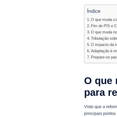
Índice
O que muda com
Fim do PIS e C
O que muda no 
Tributação sob
O impacto da r
Adaptação à re
Prepare-se para
O que 
para r
Visto que a reform
principais ponto