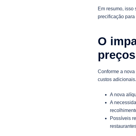
Em resumo, isso s
precificação para
O impa
preços
Conforme a nova t
custos adicionais
A nova alíqu
A necessida
recolhiment
Possíveis r
restaurantes