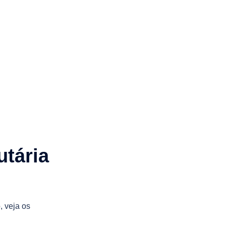
utária
, veja os