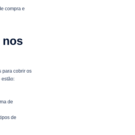
 de compra e
a nos
 para cobrir os
 estão:
rma de
tipos de