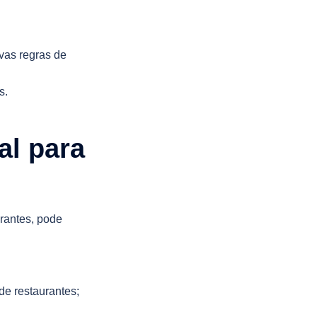
ovas regras de
s.
al para
rantes, pode
de restaurantes;