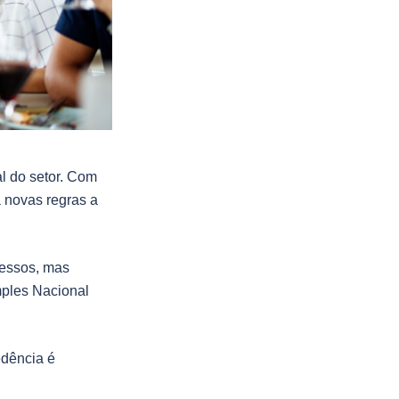
al do setor. Com
 novas regras a
ocessos, mas
mples Nacional
edência é