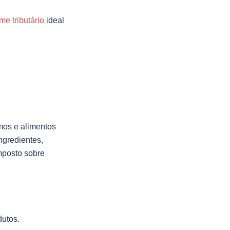
me tributário
ideal
umos e alimentos
ngredientes,
mposto sobre
dutos.