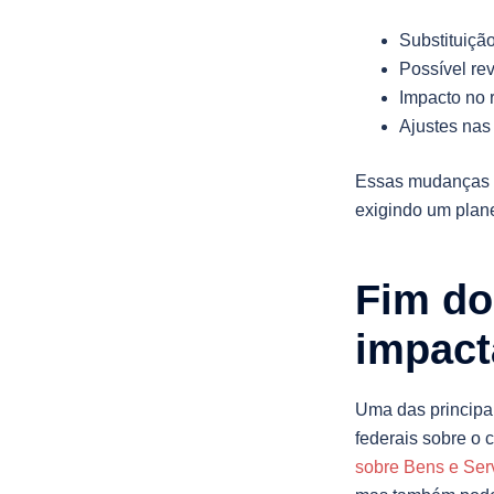
Substituição
Possível re
Impacto no r
Ajustes nas 
Essas mudanças p
exigindo um plane
Fim do
impact
Uma das principai
federais sobre o 
sobre Bens e Ser