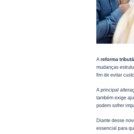
A
reforma tribut
mudanças estrutur
fim de evitar cus
A principal alter
também exige aju
podem sofrer imp
Diante desse nov
essencial para qu