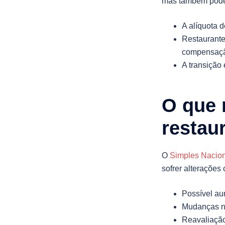
mas também pode 
A alíquota 
Restaurante
compensaç
A transição 
O que 
restau
O
Simples Nacio
sofrer alterações 
Possível au
Mudanças na
Reavaliação