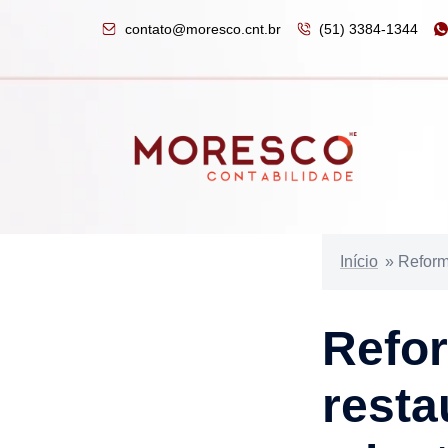
contato@moresco.cnt.br
(51) 3384-1344
Início
»
Reform
Refor
resta