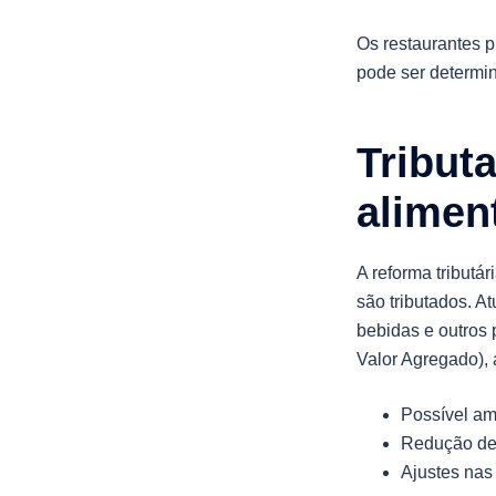
Os restaurantes p
pode ser determin
Tribut
alimen
A reforma tributá
são tributados. A
bebidas e outros
Valor Agregado),
Possível am
Redução de 
Ajustes nas 