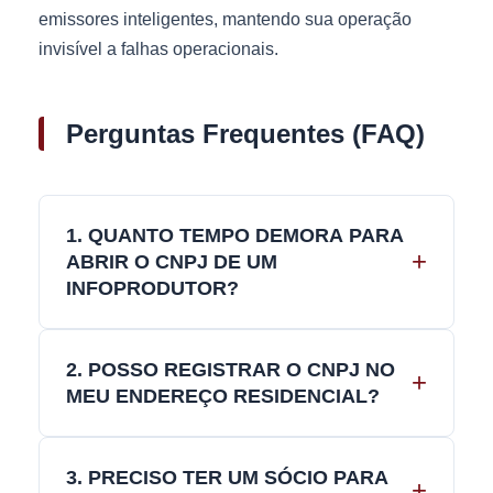
emissores inteligentes, mantendo sua operação
invisível a falhas operacionais.
Perguntas Frequentes (FAQ)
1. QUANTO TEMPO DEMORA PARA
+
ABRIR O CNPJ DE UM
INFOPRODUTOR?
O processo completo costuma levar de 7 a 15
dias úteis, variando conforme a agilidade do
2. POSSO REGISTRAR O CNPJ NO
+
município de registro. Em cidades com sistemas
MEU ENDEREÇO RESIDENCIAL?
integrados, a aprovação ocorre em poucos dias.
Nós monitoramos o andamento em tempo real.
É permitido, porém altamente desaconselhável.
Ao usar sua residência, seus dados ficam
3. PRECISO TER UM SÓCIO PARA
+